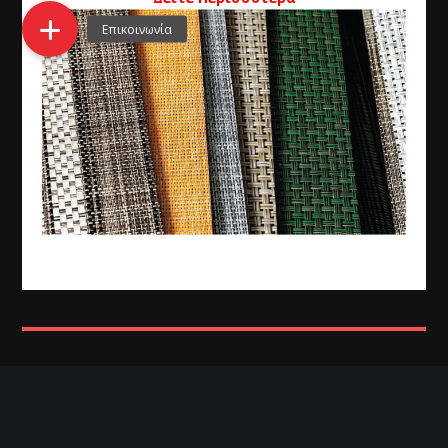
Το
LOOM+ LOCK
είναι μια συλλογή woven vinyl πλακιδίων,
ιδανική για γραφεία, χώρους φιλοξενίας και έργα