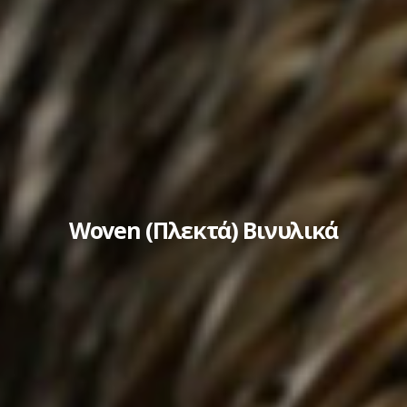
Woven (Πλεκτά) Βινυλικά