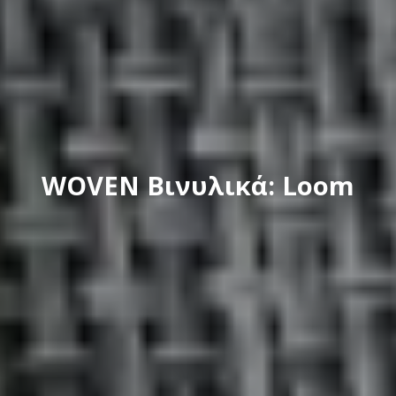
WOVEN Βινυλικά: Loom