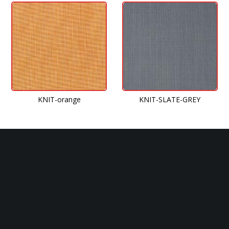
KNIT-orange
KNIT-SLATE-GREY
Εφαρμοσμένο Woven (πλεκτό) Βινυλικό Πάτωμα:
Loom