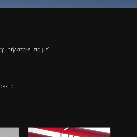
σφυρήλατα-εμπριμέ).
αλέτα.