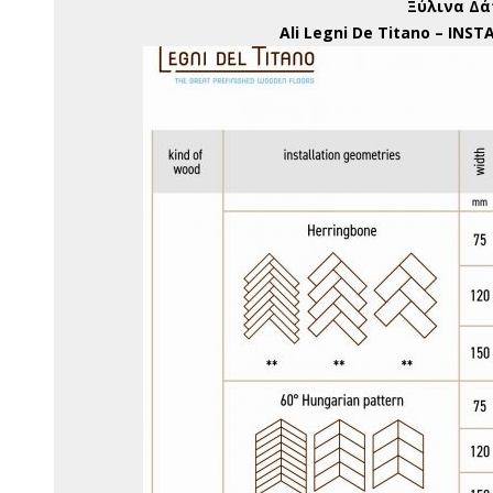
Ξύλινα Δά
Ali Legni De Titano – IN