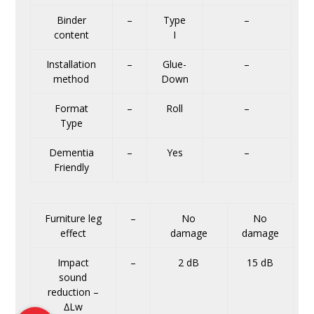
Binder
–
Type
–
content
I
Installation
–
Glue-
–
method
Down
Format
–
Roll
–
Type
Dementia
–
Yes
–
Friendly
Furniture leg
–
No
No
effect
damage
damage
Impact
–
2 dB
15 dB
sound
reduction –
∆Lw