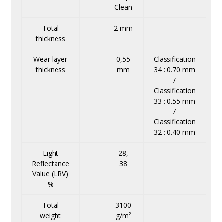
Clean
Total
–
2 mm
–
thickness
Wear layer
–
0,55
Classification
thickness
mm
34 : 0.70 mm
/
Classification
33 : 0.55 mm
/
Classification
32 : 0.40 mm
Light
–
28,
–
Reflectance
38
Value (LRV)
%
Total
–
3100
–
weight
g/m²