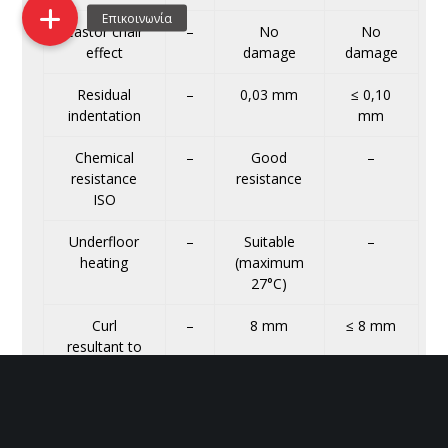
Castor chair
–
No
No
effect
damage
damage
Residual
–
0,03 mm
≤ 0,10
indentation
mm
Chemical
–
Good
–
resistance
resistance
ISO
Underfloor
–
Suitable
–
heating
(maximum
27°C)
Curl
–
8 mm
≤ 8 mm
resultant to
heat
Colour
–
≥ 6
≥ 6
fastness to