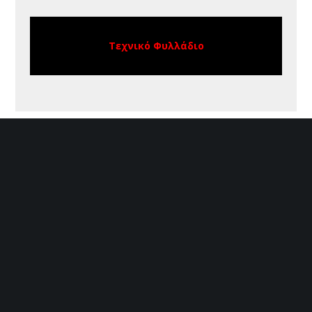
Τεχνικό Φυλλάδιο
Share :
Email
Facebook
Linkedin
Pinterest