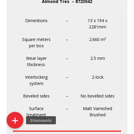
Almond Tres – 8723042
Dimentions
–
13 x 194 x
2281mm
Square meters
–
2.660 m²
per box
Wear layer
–
2.5 mm
thickness
Interlocking
–
2-lock
system
Beveled sides
–
No bevelled sides
Surface
–
Matt Varnished
treatment
Brushed