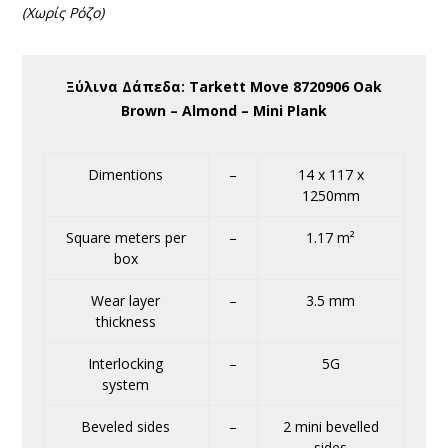
(Χωρίς Ρόζο)
Ξύλινα Δάπεδα: Tarkett Move 8720906 Oak
Brown – Almond – Mini Plank
Dimentions
–
14 x 117 x
1250mm
Square meters per
–
1.17 m²
box
Wear layer
–
3.5 mm
thickness
Interlocking
–
5G
system
Beveled sides
–
2 mini bevelled
sides