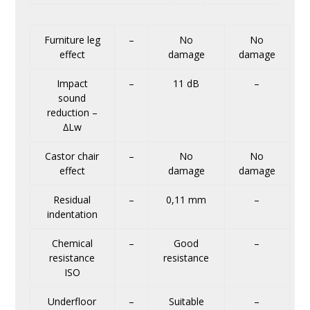
Furniture leg
–
No
No
effect
damage
damage
Impact
–
11 dB
–
sound
reduction –
∆Lw
Castor chair
–
No
No
effect
damage
damage
Residual
–
0,11 mm
–
indentation
Chemical
–
Good
–
resistance
resistance
ISO
Underfloor
–
Suitable
–