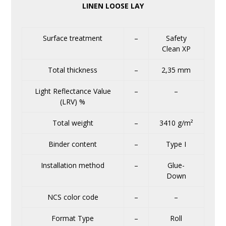
LINEN LOOSE LAY
Surface treatment
–
Safety
Clean XP
Total thickness
–
2,35 mm
Light Reflectance Value
–
–
(LRV) %
Total weight
–
3410 g/m²
Binder content
–
Type I
Installation method
–
Glue-
Down
NCS color code
–
–
Format Type
–
Roll