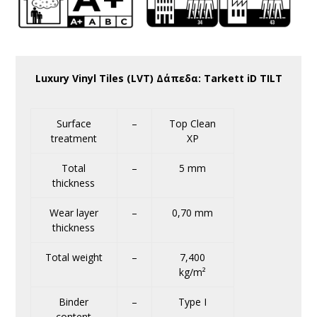
Luxury Vinyl Tiles (LVT) Δάπεδα: Tarkett iD TILT
Surface
–
Top Clean
treatment
XP
Total
–
5 mm
thickness
Wear layer
–
0,70 mm
thickness
Total weight
–
7,400
kg/m²
Binder
–
Type I
content