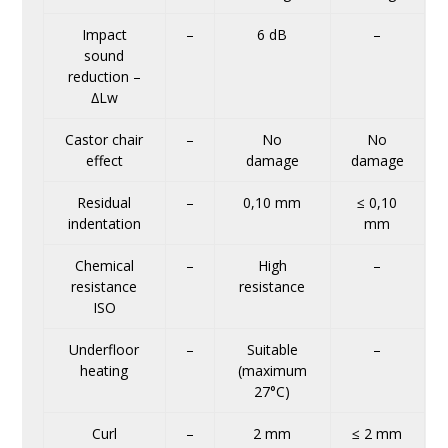
Impact
–
6 dB
–
sound
reduction –
∆Lw
Castor chair
–
No
No
effect
damage
damage
Residual
–
0,10 mm
≤ 0,10
indentation
mm
Chemical
–
High
–
resistance
resistance
ISO
Underfloor
–
Suitable
–
heating
(maximum
27°C)
Curl
–
2 mm
≤ 2 mm