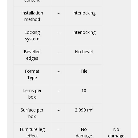
Installation
–
Interlocking
method
Locking
–
Interlocking
system
Bevelled
–
No bevel
edges
Format
–
Tile
Type
Items per
–
10
box
Surface per
–
2,090 m²
box
Furniture leg
–
No
No
effect
damage
damage