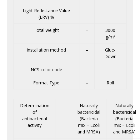
Light Reflectance Value
–
–
(LRV) %
Total weight
–
3000
g/m²
Installation method
–
Glue-
Down
NCS color code
–
–
Format Type
–
Roll
Determination
–
Naturally
Naturally
of
bactericidal
bactericidal
antibacterial
(Bacteria
(Bacteria
activity
mix – Ecoli
mix – Ecoli
and MRSA)
and MRSA)