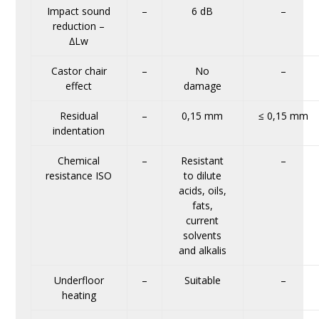
Impact sound
–
6 dB
–
reduction –
∆Lw
Castor chair
–
No
–
effect
damage
Residual
–
0,15 mm
≤ 0,15 mm
indentation
Chemical
–
Resistant
–
resistance ISO
to dilute
acids, oils,
fats,
current
solvents
and alkalis
Underfloor
–
Suitable
–
heating