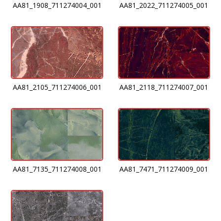
AA81_1908_711274004_001
AA81_2022_711274005_001
AA81_2105_711274006_001
AA81_2118_711274007_001
AA81_7135_711274008_001
AA81_7471_711274009_001