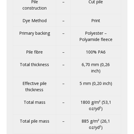
Pile
–
Cut pile
construction
Dye Method
–
Print
Primary backing
–
Polyester –
Polyamide fleece
Pile fibre
–
100% PA6
Total thickness
–
6,70 mm (0,26
inch)
Effective pile
–
5 mm (0,20 inch)
thickness
Total mass
–
1800 g/m² (53,1
oz/yd²)
Total pile mass
–
885 g/m² (26,1
oz/yd²)