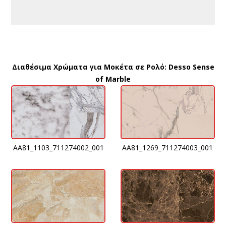
Διαθέσιμα Χρώματα για Μοκέτα σε Ρολό: Desso Sense
of Marble
AA81_1103_711274002_001
AA81_1269_711274003_001