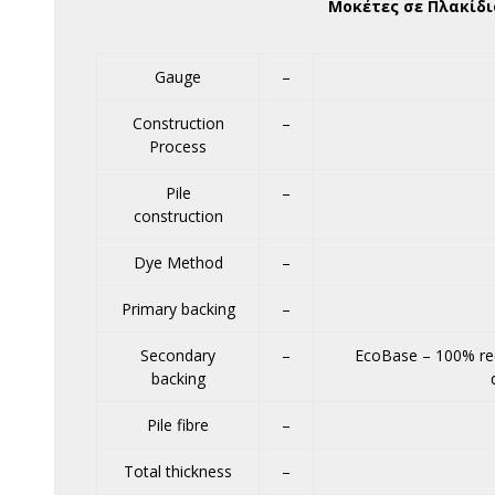
Μοκέτες σε Πλακίδι
Gauge
–
Construction
–
Process
Pile
–
construction
Dye Method
–
Primary backing
–
Secondary
–
EcoBase – 100% rec
backing
Pile fibre
–
Total thickness
–