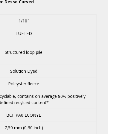
ο: Desso Carved
1/10″
TUFTED
Structured loop pile
Solution Dyed
Poleyster fleece
yclable, contains on average 80% positively
defined recylced content*
BCF PA6 ECONYL
7,50 mm (0,30 inch)