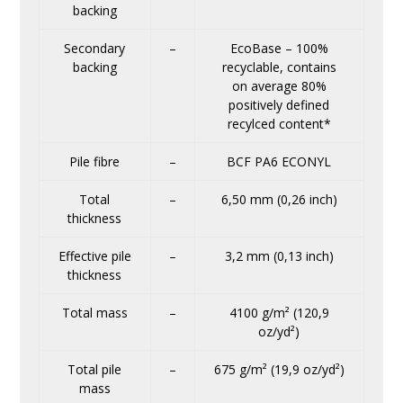
backing
Secondary
–
EcoBase – 100%
backing
recyclable, contains
on average 80%
positively defined
recylced content*
Pile fibre
–
BCF PA6 ECONYL
Total
–
6,50 mm (0,26 inch)
thickness
Effective pile
–
3,2 mm (0,13 inch)
thickness
Total mass
–
4100 g/m² (120,9
oz/yd²)
Total pile
–
675 g/m² (19,9 oz/yd²)
mass