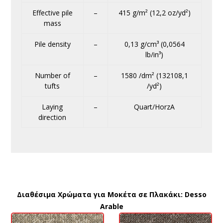
Effective pile
–
415 g/m² (12,2 oz/yd²)
mass
Pile density
–
0,13 g/cm³ (0,0564
lb/in³)
Number of
–
1580 /dm² (132108,1
tufts
/yd²)
Laying
–
Quart/HorzA
direction
Διαθέσιμα Χρώματα για Μοκέτα σε Πλακάκι: Desso
Arable