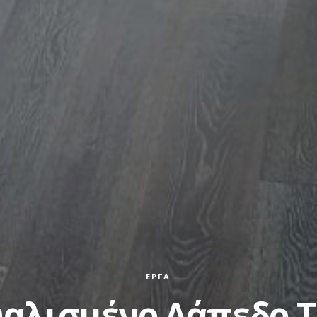
ΈΡΓΑ
αλισμένο Δάπεδο T