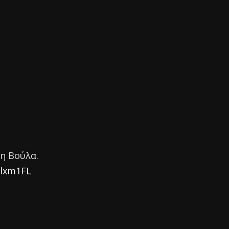
τη Βούλα.
/lxm1FL