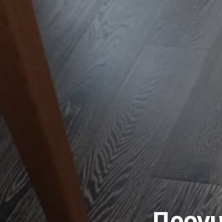
Προγυ