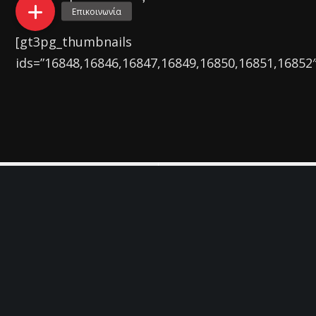
[gt3pg_thumbnails
ids=”16848,16846,16847,16849,16850,16851,16852″
Previous